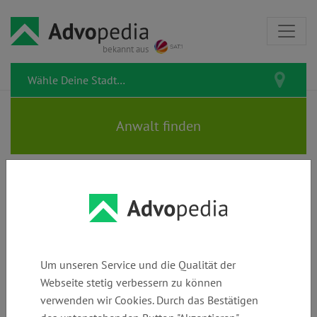
bekannt aus
Vorlagen & Musterbriefe zum kostenlosen
Verträge &
Download
Handel
Um unseren Service und die Qualität der
Kündigung Fitness-Studio
Webseite stetig verbessern zu können
wegen Schwangerschaft –
verwenden wir Cookies. Durch das Bestätigen