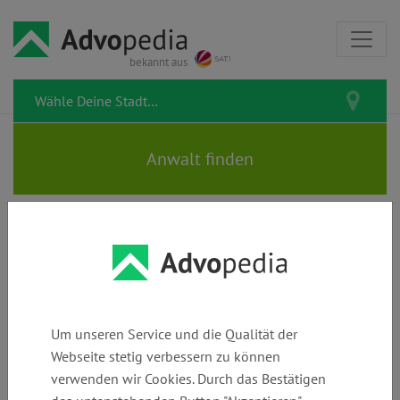
bekannt aus
Vorlagen & Musterbriefe
Verträge
Schmerzensgeld &
zum kostenlosen
&
Schadensersatz-
Download
Handel
Anspruch
Um unseren Service und die Qualität der
Webseite stetig verbessern zu können
Gebrauchtwagen mit Mängeln?
verwenden wir Cookies. Durch das Bestätigen
Jetzt Kaufvertrag rückabwickeln