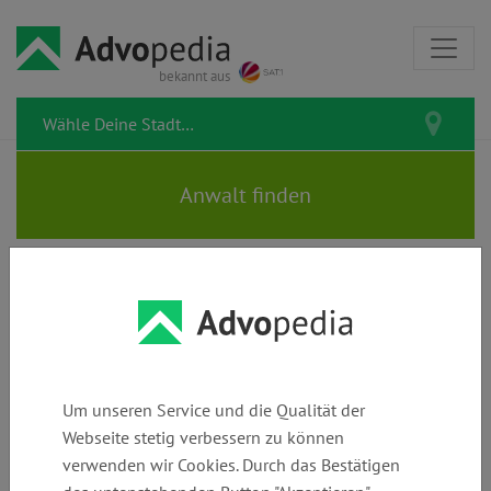
bekannt aus
Alle Artikel zur Kategorie
Umwelt & Natur
Um unseren Service und die Qualität der
Hier dreht sich alles um Deine Rechte und Pflichten im
Webseite stetig verbessern zu können
Umgang mit der Natur. Was gilt beim Umweltschutz? Wie
verwenden wir Cookies. Durch das Bestätigen
gehst Du vor, wenn ein Nachbar illegal Bäume fällt? Und