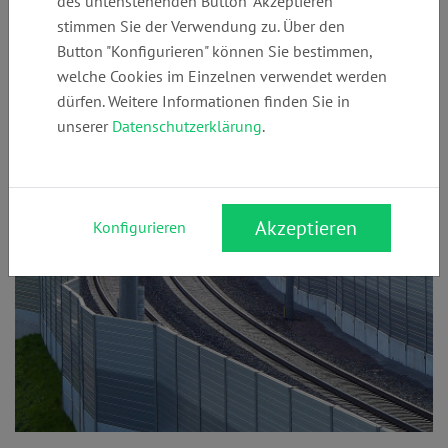
des untenstehenden Button "Akzeptieren"
welche Vorschriften musst Du bei Bauprojekten beachten?
stimmen Sie der Verwendung zu. Über den
Diese Tipps helfen Dir, die Natur zu schützen und Konflikte
Button "Konfigurieren" können Sie bestimmen,
zu vermeiden.
welche Cookies im Einzelnen verwendet werden
dürfen. Weitere Informationen finden Sie in
unserer
Datenschutzerklärung
.
Lärmschutzwand
Akzeptieren
Konfigurieren