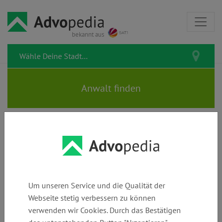
bekannt aus
Vorlagen & Musterbriefe zum
Behörden &
Erben &
kostenlosen Download
Vorschriften
Vererben
Um unseren Service und die Qualität der
Kein Kontakt zu Miterben? Jetzt
Webseite stetig verbessern zu können
Musterbrief für Antrag auf
verwenden wir Cookies. Durch das Bestätigen