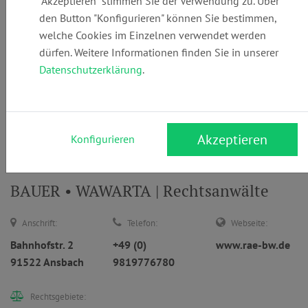
"Akzeptieren" stimmen Sie der Verwendung zu. Über
den Button "Konfigurieren" können Sie bestimmen,
welche Cookies im Einzelnen verwendet werden
dürfen. Weitere Informationen finden Sie in unserer
... oder
Datenschutzerklärung
.
Anwaltsuche
nach Namen
Suchen
Akzeptieren
Konfigurieren
BAUER • WAWARTA | Rechtsanwälte
Anschrift:
Telefon:
Webseite:
Bahnhofstr. 2
+49 (0)
www.rae-bw.de
91522 Ansbach
9819776780
Rechtsgebiete: