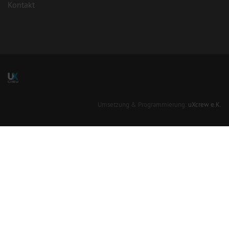
Kontakt
Umsetzung & Programmierung:
uXcrew e.K.