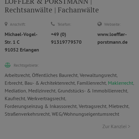
LÖFFLER & PORSTMANN |
Rechtsanwälte | Fachanwälte
Anschrift:
Telefon:
Webseite:
Michael-Vogel-
+49 (0)
www.loeffler-
Str. 1 C
91319779570
porstmann.de
91052 Erlangen
Rechtsgebiete:
Arbeitsrecht
,
Öffentliches Baurecht
,
Verwaltungsrecht
,
Erbrecht
,
Bau- & Architektenrecht
,
Familienrecht
,
Maklerrecht
,
Mediation
,
Medizinrecht
,
Grundstücks- & Immobilienrecht
,
Kaufrecht
,
Werkvertragsrecht
,
Forderungseinzug & Inkassorecht
,
Vertragsrecht
,
Mietrecht
,
Straßenverkehrsrecht
,
WEG/Wohnungseigentumsrecht
Zur Kanzlei >