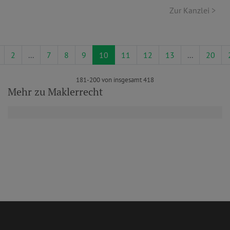
Zur Kanzlei >
2
...
7
8
9
10
11
12
13
...
20
181-200 von insgesamt 418
Mehr zu Maklerrecht