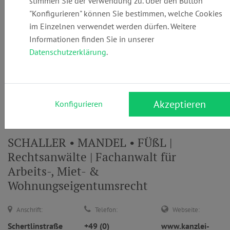
stimmen Sie der Verwendung zu. Über den Button
"Konfigurieren" können Sie bestimmen, welche Cookies
im Einzelnen verwendet werden dürfen. Weitere
Informationen finden Sie in unserer
... oder
Datenschutzerklärung
.
Anwaltsuche
nach Namen
Suchen
Akzeptieren
Konfigurieren
SCHALLER • MANDEL • FÜßL |
Rechtsanwälte | Fachanwalt für
Arbeits-, Miet- &
Wohnungseigentumsrecht
Anschrift:
Telefon:
Webseite:
Schertlinstraße
+49 (0)
www.kanzlei-