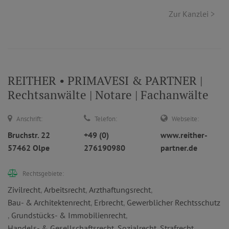
Zur Kanzlei >
REITHER • PRIMAVESI & PARTNER |
Rechtsanwälte | Notare | Fachanwälte
Anschrift:
Telefon:
Webseite:
Bruchstr. 22
+49 (0)
www.reither-
57462 Olpe
276190980
partner.de
Rechtsgebiete:
Zivilrecht
,
Arbeitsrecht
,
Arzthaftungsrecht
,
Bau- & Architektenrecht
,
Erbrecht
,
Gewerblicher Rechtsschutz
,
Grundstücks- & Immobilienrecht
,
Handels- & Gesellschaftsrecht
,
Sozialrecht
,
Strafrecht
,