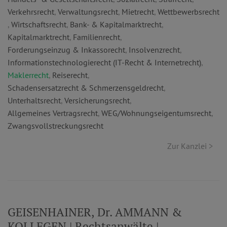
Verkehrsrecht
,
Verwaltungsrecht
,
Mietrecht
,
Wettbewerbsrecht
,
Wirtschaftsrecht
,
Bank- & Kapitalmarktrecht
,
Kapitalmarktrecht
,
Familienrecht
,
Forderungseinzug & Inkassorecht
,
Insolvenzrecht
,
Informationstechnologierecht (IT-Recht & Internetrecht)
,
Maklerrecht
,
Reiserecht
,
Schadensersatzrecht & Schmerzensgeldrecht
,
Unterhaltsrecht
,
Versicherungsrecht
,
Allgemeines Vertragsrecht
,
WEG/Wohnungseigentumsrecht
,
Zwangsvollstreckungsrecht
Zur Kanzlei >
GEISENHAINER, Dr. AMMANN &
KOLLEGEN | Rechtsanwälte |