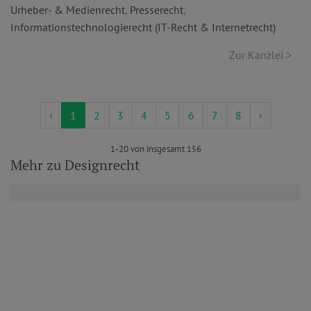
Urheber- & Medienrecht
,
Presserecht
,
Informationstechnologierecht (IT-Recht & Internetrecht)
Zur Kanzlei >
‹
1
2
3
4
5
6
7
8
›
1-20 von insgesamt 156
Mehr zu Designrecht