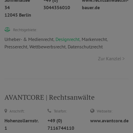
Sonnenallee
+49 (0)
www.rechtsanwaeltin-
34
3044356010
bauer.de
12045 Berlin
Rechtsgebiete:
Urheber- & Medienrecht
,
Designrecht
,
Markenrecht
,
Presserecht
,
Wettbewerbsrecht
,
Datenschutzrecht
Zur Kanzlei >
AVANTCORE | Rechtsanwälte
Anschrift:
Telefon:
Webseite:
Hohenzollernstr.
+49 (0)
www.avantcore.de
1
7116744110