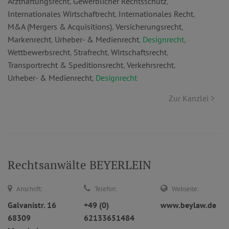
Arzthaftungsrecht
,
Gewerblicher Rechtsschutz
,
Internationales Wirtschaftrecht
,
Internationales Recht
,
M&A (Mergers & Acquisitions)
,
Versicherungsrecht
,
Markenrecht
,
Urheber- & Medienrecht
,
Designrecht
,
Wettbewerbsrecht
,
Strafrecht
,
Wirtschaftsrecht
,
Transportrecht & Speditionsrecht
,
Verkehrsrecht
,
Urheber- & Medienrecht
,
Designrecht
Zur Kanzlei >
Rechtsanwälte BEYERLEIN
Anschrift:
Telefon:
Webseite:
Galvanistr. 16
+49 (0)
www.beylaw.de
68309
62133651484