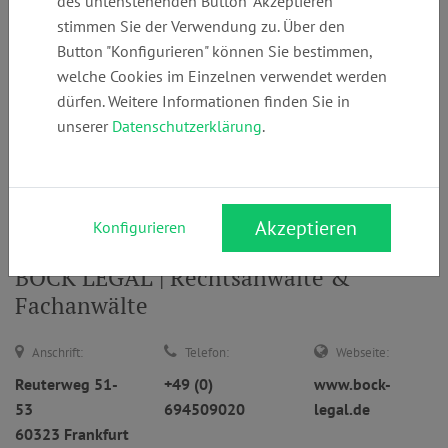
des untenstehenden Button "Akzeptieren"
stimmen Sie der Verwendung zu. Über den
Button "Konfigurieren" können Sie bestimmen,
welche Cookies im Einzelnen verwendet werden
... oder
dürfen. Weitere Informationen finden Sie in
Anwaltsuche
unserer
Datenschutzerklärung
.
nach Namen
Suchen
Akzeptieren
Konfigurieren
BOCK LEGAL | Rechtsanwälte &
Fachanwälte
Anschrift:
Telefon:
Webseite:
Reuterweg 51-
+49 (0)
www.bock-
53
694509020
legal.de
60323 Frankfurt