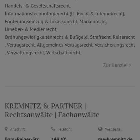
Handels- & Gesellschaftsrecht
,
Informationstechnologierecht (IT-Recht & Internetrecht)
,
Forderungseinzug & Inkassorecht
,
Markenrecht
,
Urheber- & Medienrecht
,
Ordnungswidrigkeitenrecht & Bußgeld
,
Strafrecht
,
Reiserecht
,
Vertragsrecht
,
Allgemeines Vertragsrecht
,
Versicherungsrecht
,
Verwaltungsrecht
,
Wirtschaftsrecht
Zur Kanzlei >
KREMNITZ & PARTNER |
Rechtsanwälte | Fachanwälte
Anschrift:
Telefon:
Webseite:
Bgm.-Reiger-Str.
+49 (0)
rae-kremnitz.de