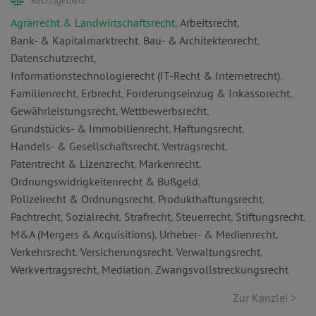
Rechtsgebiete:
Agrarrecht & Landwirtschaftsrecht
,
Arbeitsrecht
,
Bank- & Kapitalmarktrecht
,
Bau- & Architektenrecht
,
Datenschutzrecht
,
Informationstechnologierecht (IT-Recht & Internetrecht)
,
Familienrecht
,
Erbrecht
,
Forderungseinzug & Inkassorecht
,
Gewährleistungsrecht
,
Wettbewerbsrecht
,
Grundstücks- & Immobilienrecht
,
Haftungsrecht
,
Handels- & Gesellschaftsrecht
,
Vertragsrecht
,
Patentrecht & Lizenzrecht
,
Markenrecht
,
Ordnungswidrigkeitenrecht & Bußgeld
,
Polizeirecht & Ordnungsrecht
,
Produkthaftungsrecht
,
Pachtrecht
,
Sozialrecht
,
Strafrecht
,
Steuerrecht
,
Stiftungsrecht
,
M&A (Mergers & Acquisitions)
,
Urheber- & Medienrecht
,
Verkehrsrecht
,
Versicherungsrecht
,
Verwaltungsrecht
,
Werkvertragsrecht
,
Mediation
,
Zwangsvollstreckungsrecht
Zur Kanzlei >