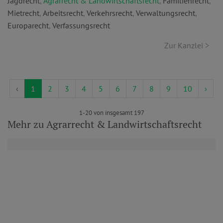
Jagdrecht
,
Agrarrecht & Landwirtschaftsrecht
,
Familienrecht
,
Mietrecht
,
Arbeitsrecht
,
Verkehrsrecht
,
Verwaltungsrecht
,
Europarecht
,
Verfassungsrecht
Zur Kanzlei >
‹
1
2
3
4
5
6
7
8
9
10
›
1-20 von insgesamt 197
Mehr zu Agrarrecht & Landwirtschaftsrecht