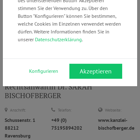
des untenstehenden Button "Akzeptieren"
stimmen Sie der Verwendung zu. Über den
Button "Konfigurieren" können Sie bestimmen,
welche Cookies im Einzelnen verwendet werden
... oder
dürfen. Weitere Informationen finden Sie in
Anwaltsuche
unserer
Datenschutzerklärung
.
nach Namen
Suchen
Akzeptieren
Konfigurieren
Rechtsanwältin Dr. SARAH
BISCHOFBERGER
Anschrift:
Telefon:
Webseite:
Schussenstr. 1
+49 (0)
www.kanzlei-
88212
75195894202
bischofberger.de
Ravensburg