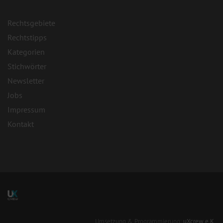
Rechtsgebiete
Rechtstipps
Kategorien
Stichwörter
Newsletter
Jobs
Impressum
Kontakt
Umsetzung & Programmierung:
uXcrew e.K.