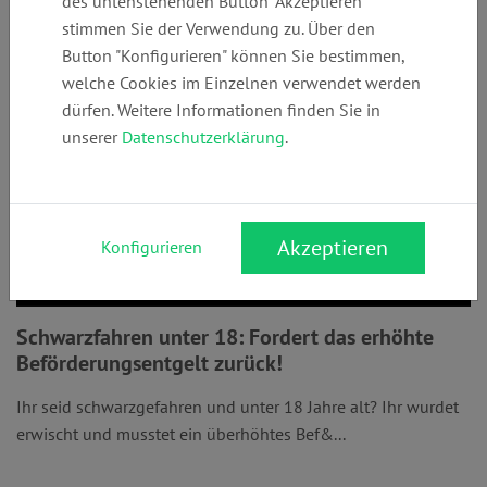
des untenstehenden Button "Akzeptieren"
stimmen Sie der Verwendung zu. Über den
Button "Konfigurieren" können Sie bestimmen,
welche Cookies im Einzelnen verwendet werden
dürfen. Weitere Informationen finden Sie in
unserer
Datenschutzerklärung
.
Akzeptieren
Konfigurieren
Schwarzfahren unter 18: Fordert das erhöhte
Beförderungsentgelt zurück!
Ihr seid schwarzgefahren und unter 18 Jahre alt? Ihr wurdet
erwischt und musstet ein überhöhtes Bef&...