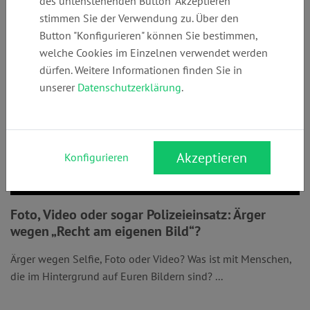
des untenstehenden Button "Akzeptieren"
stimmen Sie der Verwendung zu. Über den
Button "Konfigurieren" können Sie bestimmen,
welche Cookies im Einzelnen verwendet werden
dürfen. Weitere Informationen finden Sie in
unserer
Datenschutzerklärung
.
Akzeptieren
Konfigurieren
Foto, Video oder sogar Polizeieinsatz: Ärger
wegen „Recht am eigenen Bild“?
Ärger wegen Selfie, Foto oder Video? Was ist mit Menschen,
die im Hintergrund auf Euren Bildern sind? ...