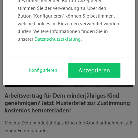
des untenstehenden Button "Akzeptieren"
stimmen Sie der Verwendung zu. Über den
Button "Konfigurieren" können Sie bestimmen,
welche Cookies im Einzelnen verwendet werden
dürfen. Weitere Informationen finden Sie in
unserer
Datenschutzerklärung
.
Akzeptieren
Konfigurieren
Arbeitsvertrag für Dein minderjähriges Kind
genehmigen? Jetzt Musterbrief zur Zustimmung
kostenlos herunterladen!
Möchte Dein minderjähriges Kind eine Arbeit aufnehmen, z. B.
einen Ferienjob oder ...