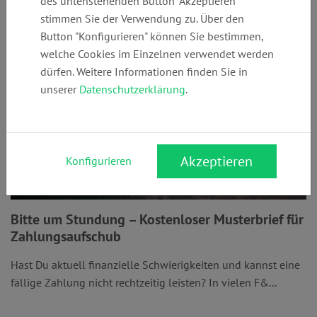
des untenstehenden Button "Akzeptieren"
stimmen Sie der Verwendung zu. Über den
Button "Konfigurieren" können Sie bestimmen,
welche Cookies im Einzelnen verwendet werden
dürfen. Weitere Informationen finden Sie in
unserer
Datenschutzerklärung
.
Akzeptieren
Konfigurieren
Bitte um Stundung – Kostenloser Musterbrief für
Zahlungsaufschub
Hast Du aktuell finanzielle Schwierigkeiten und kannst eine
fällige Zahlung nicht rechtzeitig leisten? In vielen F&...