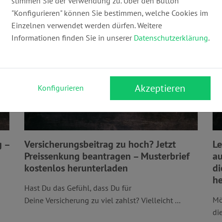
stimmen Sie der Verwendung zu. Über den Button
Versicherung
"Konfigurieren" können Sie bestimmen, welche Cookies im
Einzelnen verwendet werden dürfen. Weitere
Informationen finden Sie in unserer
Datenschutzerklärung
.
Akzeptieren
Konfigurieren
g –
Versicherungsbeitrag zu hoch? Jetzt
Le
Preissenkung beantragen – Musterbrief
au
kostenlos herunterladen
di
he
Hast Du das Gefühl, dass Du für
Mö
Deine Versicherung zu viel zahlst? Vielleicht ...
di