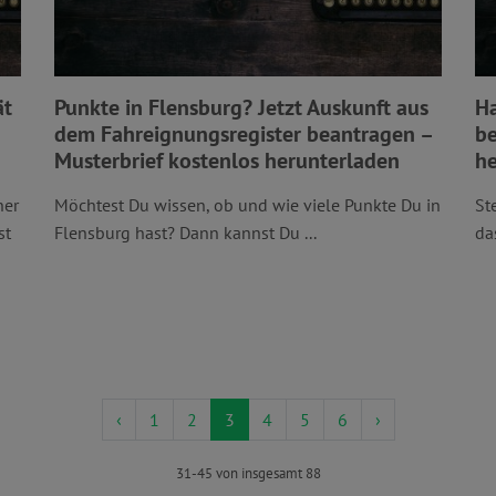
ät
Punkte in Flensburg? Jetzt Auskunft aus
Ha
dem Fahreignungsregister beantragen –
be
Musterbrief kostenlos herunterladen
he
her
Möchtest Du wissen, ob und wie viele Punkte Du in
St
st
Flensburg hast? Dann kannst Du ...
da
‹
1
2
3
4
5
6
›
31-45 von insgesamt 88