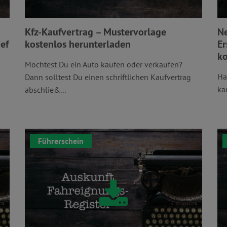
Kfz-Kaufvertrag – Mustervorlage
N
ef
kostenlos herunterladen
Er
ko
Möchtest Du ein Auto kaufen oder verkaufen?
Ha
Dann solltest Du einen schriftlichen Kaufvertrag
ka
abschlie&...
Führerschein