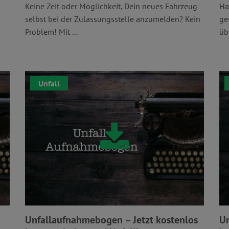
Keine Zeit oder Möglichkeit, Dein neues Fahrzeug
Ha
selbst bei der Zulassungsstelle anzumelden? Kein
ge
Problem! Mit ...
übe
Unfall
Unfallaufnahmebogen – Jetzt kostenlos
Un