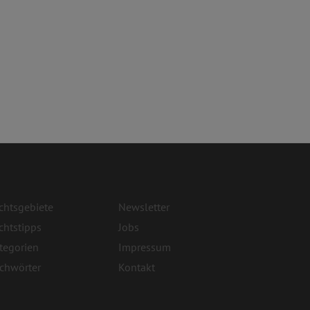
chtsgebiete
Newsletter
chtstipps
Jobs
tegorien
Impressum
ichwörter
Kontakt