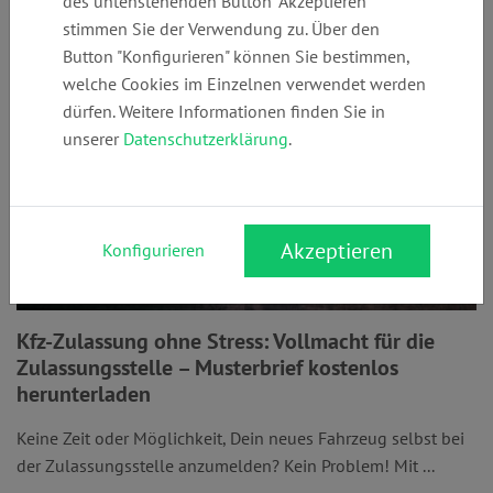
des untenstehenden Button "Akzeptieren"
stimmen Sie der Verwendung zu. Über den
Button "Konfigurieren" können Sie bestimmen,
welche Cookies im Einzelnen verwendet werden
dürfen. Weitere Informationen finden Sie in
unserer
Datenschutzerklärung
.
Akzeptieren
Konfigurieren
Kfz-Zulassung ohne Stress: Vollmacht für die
Zulassungsstelle – Musterbrief kostenlos
herunterladen
Keine Zeit oder Möglichkeit, Dein neues Fahrzeug selbst bei
der Zulassungsstelle anzumelden? Kein Problem! Mit ...