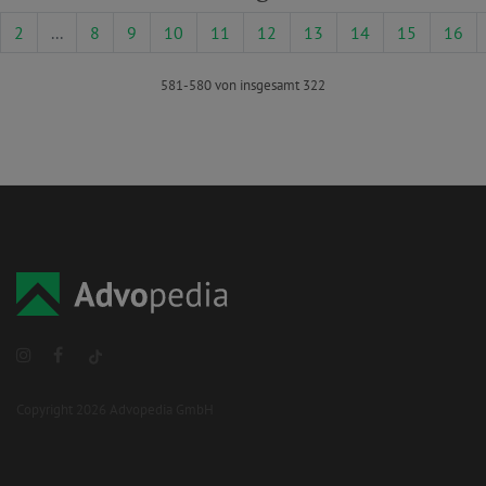
2
...
8
9
10
11
12
13
14
15
16
581-580 von insgesamt 322
Copyright 2026 Advopedia GmbH