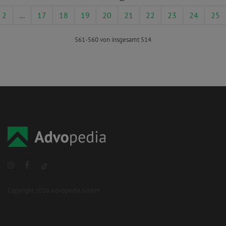
2
...
17
18
19
20
21
22
23
24
25
561-560 von insgesamt 514
Copyright 2026 Advopedia GmbH