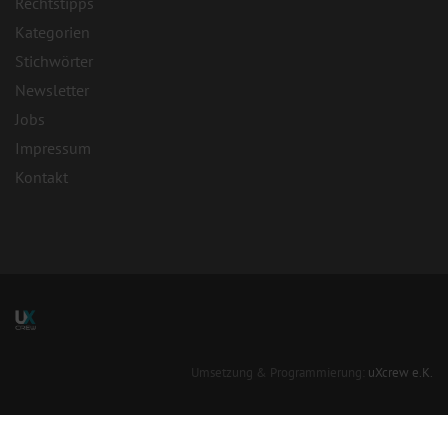
Rechtstipps
Kategorien
Stichwörter
Newsletter
Jobs
Impressum
Kontakt
Umsetzung & Programmierung:
uXcrew e.K.