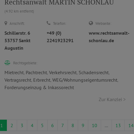
Rechtsanwalt MARTIN SCHONLAU
(4.92 km entfernt)
Anschrift:
Telefon:
Webseite:
Schillerstr. 6
+49 (0)
www.rechtsanwalt-
53757 Sankt
2241923291
schonlau.de
Augustin
Rechtsgebiete:
Mietrecht
,
Pachtrecht
,
Verkehrsrecht
,
Schadensrecht
,
Vertragsrecht
,
Erbrecht
,
WEG/Wohnungseigentumsrecht
,
Forderungseinzug & Inkassorecht
Zur Kanzlei >
1
2
3
4
5
6
7
8
9
10
...
13
14