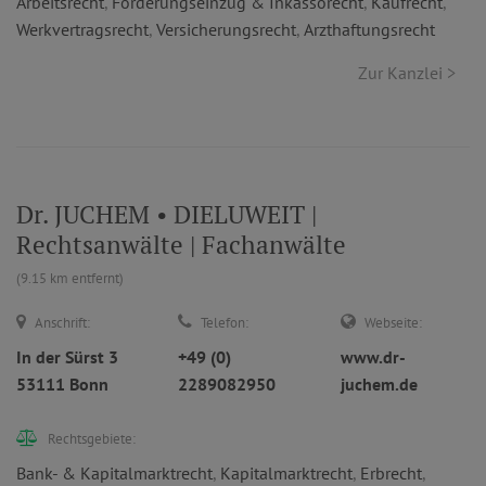
Arbeitsrecht
,
Forderungseinzug & Inkassorecht
,
Kaufrecht
,
Werkvertragsrecht
,
Versicherungsrecht
,
Arzthaftungsrecht
Zur Kanzlei >
Dr. JUCHEM • DIELUWEIT |
Rechtsanwälte | Fachanwälte
(9.15 km entfernt)
Anschrift:
Telefon:
Webseite:
In der Sürst 3
+49 (0)
www.dr-
53111 Bonn
2289082950
juchem.de
Rechtsgebiete:
Bank- & Kapitalmarktrecht
,
Kapitalmarktrecht
,
Erbrecht
,