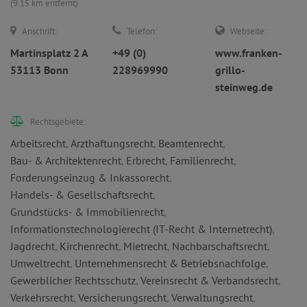
(9.15 km entfernt)
Anschrift:
Telefon:
Webseite:
Martinsplatz 2 A
+49 (0)
www.franken-
53113 Bonn
228969990
grillo-
steinweg.de
Rechtsgebiete:
Arbeitsrecht
,
Arzthaftungsrecht
,
Beamtenrecht
,
Bau- & Architektenrecht
,
Erbrecht
,
Familienrecht
,
Forderungseinzug & Inkassorecht
,
Handels- & Gesellschaftsrecht
,
Grundstücks- & Immobilienrecht
,
Informationstechnologierecht (IT-Recht & Internetrecht)
,
Jagdrecht
,
Kirchenrecht
,
Mietrecht
,
Nachbarschaftsrecht
,
Umweltrecht
,
Unternehmensrecht & Betriebsnachfolge
,
Gewerblicher Rechtsschutz
,
Vereinsrecht & Verbandsrecht
,
Verkehrsrecht
,
Versicherungsrecht
,
Verwaltungsrecht
,