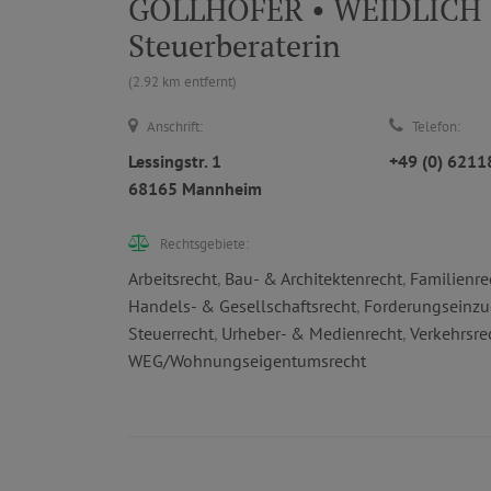
GOLLHOFER • WEIDLICH • L
Steuerberaterin
(2.92 km entfernt)
Anschrift:
Telefon:
Lessingstr. 1
+49 (0) 621
68165 Mannheim
Rechtsgebiete:
Arbeitsrecht
,
Bau- & Architektenrecht
,
Familienre
Handels- & Gesellschaftsrecht
,
Forderungseinzu
Steuerrecht
,
Urheber- & Medienrecht
,
Verkehrsre
WEG/Wohnungseigentumsrecht