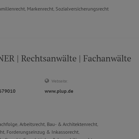
amilienrecht
,
Markenrecht
,
Sozialversicherungsrecht
R | Rechtsanwälte | Fachanwälte
Webseite:
2679010
www.plup.de
achfolge
,
Arbeitsrecht
,
Bau- & Architektenrecht
,
ht
,
Forderungseinzug & Inkassorecht
,