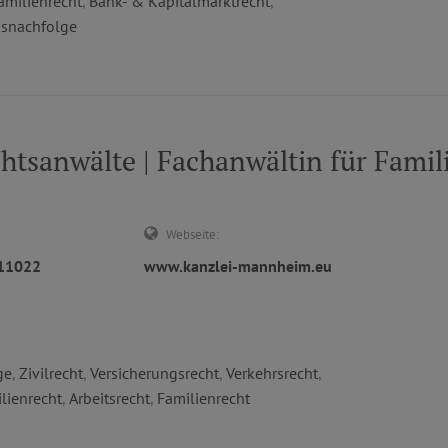
amilienrecht
,
Bank- & Kapitalmarktrecht
,
bsnachfolge
sanwälte | Fachanwältin für Famil
Webseite:
411022
www.kanzlei-mannheim.eu
ge
,
Zivilrecht
,
Versicherungsrecht
,
Verkehrsrecht
,
lienrecht
,
Arbeitsrecht
,
Familienrecht