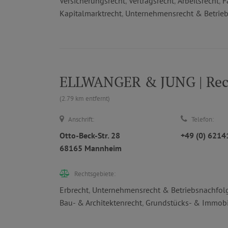
Versicherungsrecht
,
Vertragsrecht
,
Arbeitsrecht
,
F
Kapitalmarktrecht
,
Unternehmensrecht & Betrie
ELLWANGER & JUNG | Recht
(2.79 km entfernt)
Anschrift:
Telefon:
Otto-Beck-Str. 28
+49 (0) 621
68165 Mannheim
Rechtsgebiete:
Erbrecht
,
Unternehmensrecht & Betriebsnachfol
Bau- & Architektenrecht
,
Grundstücks- & Immobi