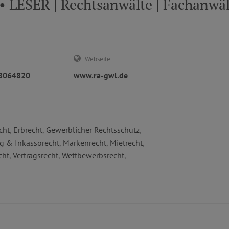
ESER | Rechtsanwälte | Fachanwält
Webseite:
18064820
www.ra-gwl.de
cht
,
Erbrecht
,
Gewerblicher Rechtsschutz
,
g & Inkassorecht
,
Markenrecht
,
Mietrecht
,
cht
,
Vertragsrecht
,
Wettbewerbsrecht
,