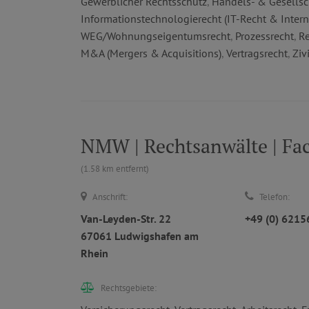
Gewerblicher Rechtsschutz
,
Handels- & Gesellsc
Informationstechnologierecht (IT-Recht & Intern
WEG/Wohnungseigentumsrecht
,
Prozessrecht
,
Re
M&A (Mergers & Acquisitions)
,
Vertragsrecht
,
Ziv
NMW | Rechtsanwälte | Fa
(1.58 km entfernt)
Anschrift:
Telefon:
Van-Leyden-Str. 22
+49 (0) 621
67061 Ludwigshafen am
Rhein
Rechtsgebiete: