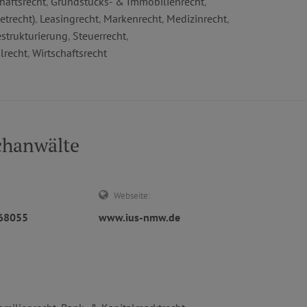
haftsrecht
,
Grundstücks- & Immobilienrecht
,
etrecht)
,
Leasingrecht
,
Markenrecht
,
Medizinrecht
,
strukturierung
,
Steuerrecht
,
ilrecht
,
Wirtschaftsrecht
chanwälte
Webseite:
568055
www.ius-nmw.de