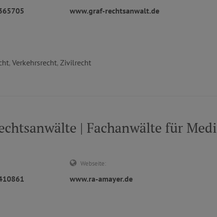
3365705
www.graf-rechtsanwalt.de
cht
,
Verkehrsrecht
,
Zivilrecht
chtsanwälte | Fachanwälte für Medi
Webseite:
1410861
www.ra-amayer.de