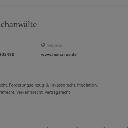
achanwälte
Webseite:
1905430
www.heinz-rae.de
echt
,
Forderungseinzug & Inkassorecht
,
Mediation
,
rafrecht
,
Verkehrsrecht
,
Vertragsrecht