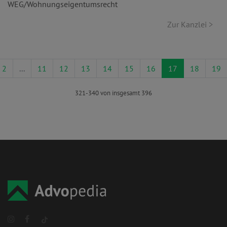
WEG/Wohnungseigentumsrecht
Zur Kanzlei >
2
...
11
12
13
14
15
16
17
18
19
321-340 von insgesamt 396