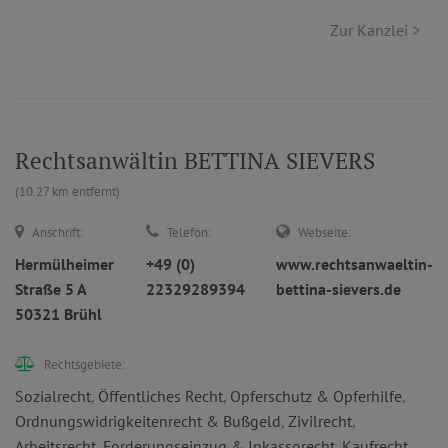
Zur Kanzlei >
Rechtsanwältin BETTINA SIEVERS
(10.27 km entfernt)
Anschrift:
Telefon:
Webseite:
Hermülheimer
+49 (0)
www.rechtsanwaeltin-
Straße 5 A
22329289394
bettina-sievers.de
50321 Brühl
Rechtsgebiete:
Sozialrecht
,
Öffentliches Recht
,
Opferschutz & Opferhilfe
,
Ordnungswidrigkeitenrecht & Bußgeld
,
Zivilrecht
,
Arbeitsrecht
,
Forderungseinzug & Inkassorecht
,
Kaufrecht
,