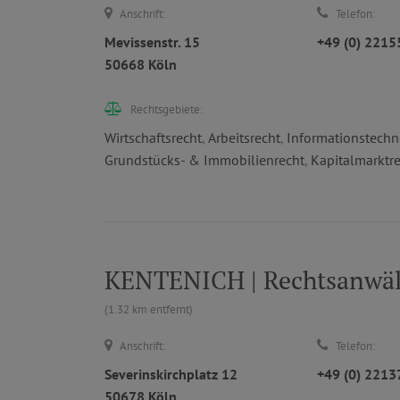
Anschrift:
Telefon:
Mevissenstr. 15
+49 (0) 221
50668 Köln
Rechtsgebiete:
Wirtschaftsrecht
,
Arbeitsrecht
,
Informationstechno
Grundstücks- & Immobilienrecht
,
Kapitalmarktr
KENTENICH | Rechtsanwäl
(1.32 km entfernt)
Anschrift:
Telefon:
Severinskirchplatz 12
+49 (0) 221
50678 Köln