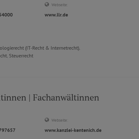
Webseite:
554000
www.llr.de
logierecht (IT-Recht & Internetrecht)
,
echt
,
Steuerrecht
tinnen | Fachanwältinnen
Webseite:
3797657
www.kanzlei-kentenich.de