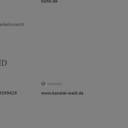
huhn.de
erkehrsrecht
ID
Webseite:
29399429
www.kanzlei-waid.de