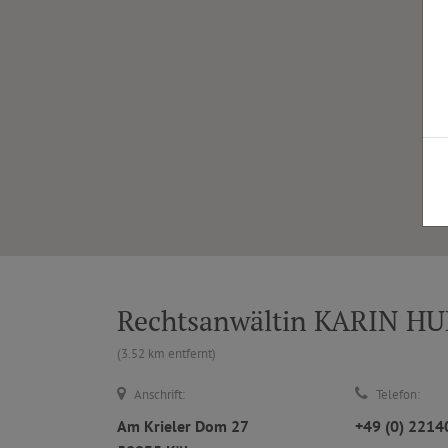
Rechtsanwältin KARIN H
(3.52 km entfernt)
Anschrift:
Telefon:
Am Krieler Dom 27
+49 (0) 221