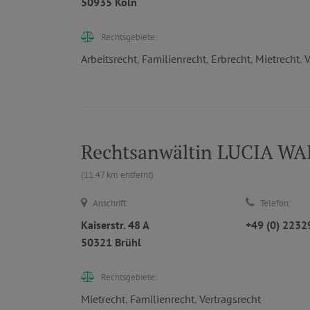
50935 Köln
Rechtsgebiete:
Arbeitsrecht
,
Familienrecht
,
Erbrecht
,
Mietrecht
,
V
Rechtsanwältin LUCIA WA
(11.47 km entfernt)
Anschrift:
Telefon:
Kaiserstr. 48 A
+49 (0) 223
50321 Brühl
Rechtsgebiete:
Mietrecht
,
Familienrecht
,
Vertragsrecht