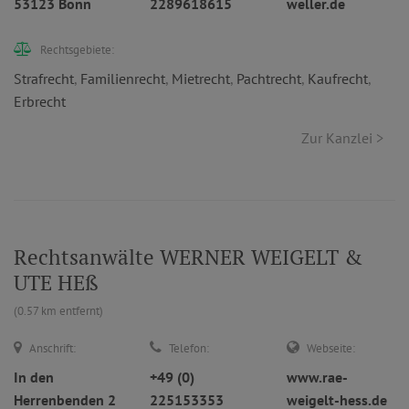
53123 Bonn
2289618615
weller.de
Rechtsgebiete:
Strafrecht
,
Familienrecht
,
Mietrecht
,
Pachtrecht
,
Kaufrecht
,
Erbrecht
Zur Kanzlei >
Rechtsanwälte WERNER WEIGELT &
UTE HEß
(0.57 km entfernt)
Anschrift:
Telefon:
Webseite:
In den
+49 (0)
www.rae-
Herrenbenden 2
225153353
weigelt-hess.de