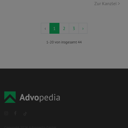
Zur Kanzlei >
‹
1
2
3
›
1-20 von insgesamt 44
Copyright 2026 Advopedia GmbH