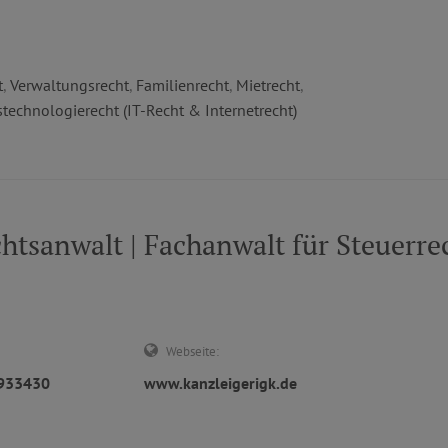
t
,
Verwaltungsrecht
,
Familienrecht
,
Mietrecht
,
technologierecht (IT-Recht & Internetrecht)
sanwalt | Fachanwalt für Steuerrec
Webseite:
2933430
www.kanzleigerigk.de