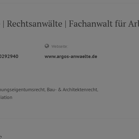
Rechtsanwälte | Fachanwalt für Arb
Webseite:
50292940
www.argos-anwaelte.de
ungseigentumsrecht
,
Bau- & Architektenrecht
,
iation
S