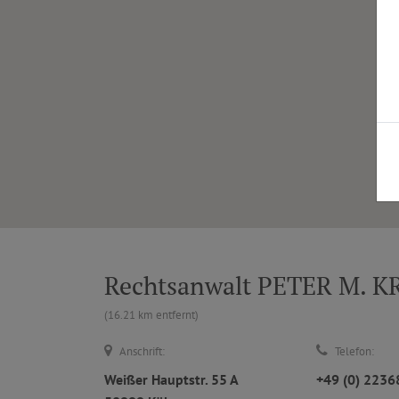
Rechtsanwalt PETER M. 
(16.21 km entfernt)
Anschrift:
Telefon:
Weißer Hauptstr. 55 A
+49 (0) 223