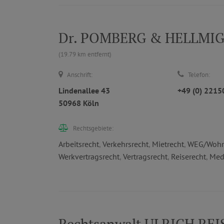
Dr. POMBERG & HELLMIG | 
(19.79 km entfernt)
Anschrift:
Telefon:
Lindenallee 43
+49 (0) 221
50968 Köln
Rechtsgebiete:
Arbeitsrecht
,
Verkehrsrecht
,
Mietrecht
,
WEG/Wohn
Werkvertragsrecht
,
Vertragsrecht
,
Reiserecht
,
Med
Rechtsanwalt ULRICH REI