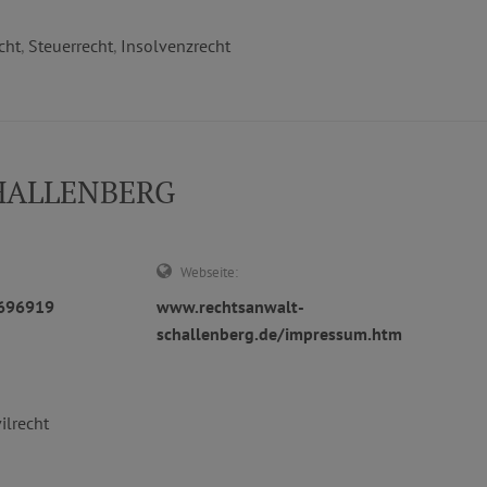
cht
,
Steuerrecht
,
Insolvenzrecht
CHALLENBERG
Webseite:
3696919
www.rechtsanwalt-
schallenberg.de/impressum.htm
vilrecht