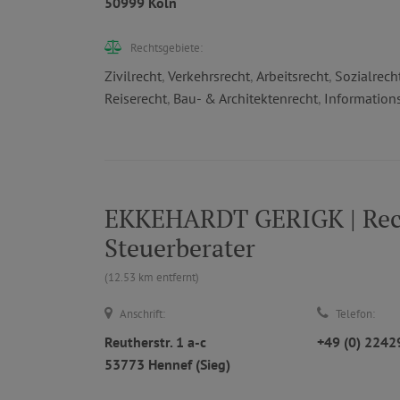
50999 Köln
Rechtsgebiete:
Zivilrecht
,
Verkehrsrecht
,
Arbeitsrecht
,
Sozialrech
Reiserecht
,
Bau- & Architektenrecht
,
Informations
EKKEHARDT GERIGK | Recht
Steuerberater
(12.53 km entfernt)
Anschrift:
Telefon:
Reutherstr. 1 a-c
+49 (0) 224
53773 Hennef (Sieg)