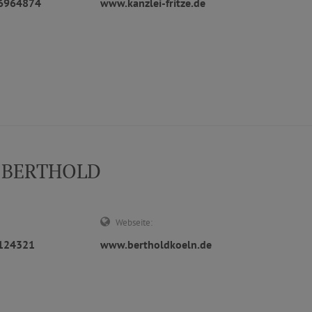
96964874
www.kanzlei-fritze.de
G BERTHOLD
Webseite:
7124321
www.bertholdkoeln.de