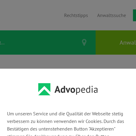
Rechtstipps
Anwaltssuche
echtsgebiet
ganisatorischen Maßnahmen, die
Um unseren Service und die Qualität der Webseite stetig
en können. Ob Sanierungspläne,
verbessern zu können verwenden wir Cookies. Durch das
kturen – die Restrukturierung hilft dabei,
Bestätigen des untenstehenden Button "Akzeptieren"
as musst Du beachten, wenn Dein