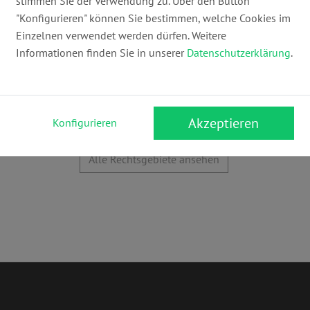
stimmen Sie der Verwendung zu. Über den Button
ckt? Welche rechtlichen Möglichkeiten gibt
"Konfigurieren" können Sie bestimmen, welche Cookies im
 bist Du bestens vorbereitet, um den
Einzelnen verwendet werden dürfen. Weitere
n.
Informationen finden Sie in unserer
Datenschutzerklärung
.
Akzeptieren
Konfigurieren
Alle Rechtsgebiete ansehen