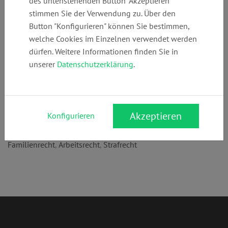
des untenstehenden Button "Akzeptieren"
Telefon:
E-Mail:
Webseite:
stimmen Sie der Verwendung zu. Über den
+49 (0)
anwalt@kanzlei
www.kanzlei-
Button "Konfigurieren" können Sie bestimmen,
61519926870
-devrim.de
devrim.de
welche Cookies im Einzelnen verwendet werden
dürfen. Weitere Informationen finden Sie in
unserer
Datenschutzerklärung
.
Anschrift:
Luisenplatz 4
64283 Darmstadt
Akzeptieren
Konfigurieren
Rechtsgebiete:
Familienrecht
,
Arbeitsrecht
,
Strafrecht