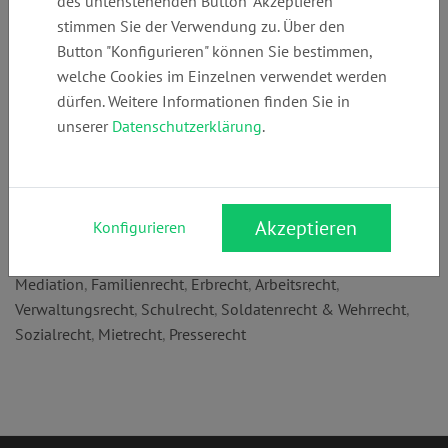
des untenstehenden Button "Akzeptieren"
Telefon:
E-Mail:
Webseite:
stimmen Sie der Verwendung zu. Über den
+49 (0)
mail@ra-
www.ra-
Button "Konfigurieren" können Sie bestimmen,
1736669356
wschmid.de
wschmid.de
welche Cookies im Einzelnen verwendet werden
dürfen. Weitere Informationen finden Sie in
unserer
Datenschutzerklärung
.
Anschrift:
Rohrbacher Str. 21
69115 Heidelberg
Akzeptieren
Konfigurieren
Rechtsgebiete:
Mediation
,
Familienrecht
,
Erbrecht
,
Arbeitsrecht
,
Verwaltungsrecht
,
Schulrecht
,
Soldatenrecht & Wehrrecht
,
Sozialrecht
,
Mietrecht
,
Presserecht