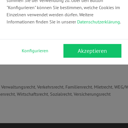
stimmen Sie der Verwendung zu. Über den Button
"Konfigurieren" können Sie bestimmen, welche Cookies im
Einzelnen verwendet werden dürfen. Weitere
E-Mail:
Informationen finden Sie in unserer
Datenschutzerklärung
.
info@willig-koch-kollegen.de
ww
Akzeptieren
Konfigurieren
,
Verwaltungsrecht
,
Verkehrsrecht
,
Familienrecht
,
Mietrecht
,
WEG/W
enrecht
,
Wirtschaftsrecht
,
Sozialrecht
,
Versicherungsrecht