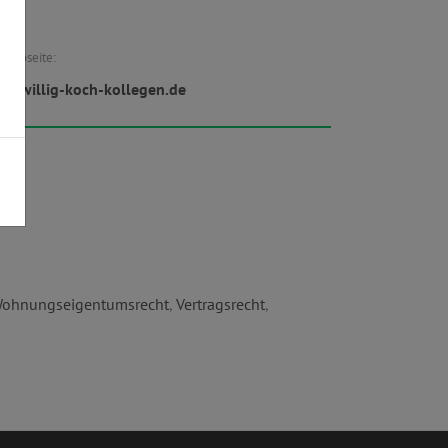
Webseite:
w.willig-koch-kollegen.de
ohnungseigentumsrecht
,
Vertragsrecht
,