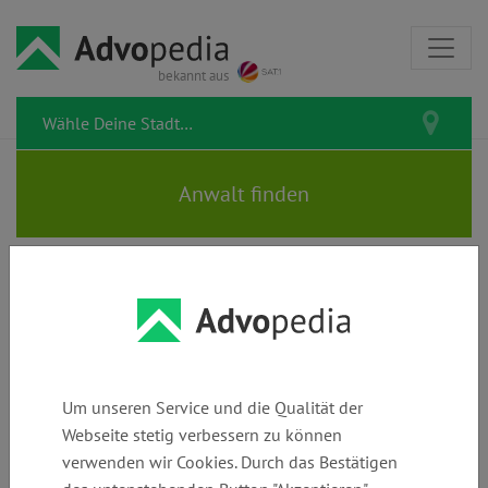
bekannt aus
v. STRAELEN & WOLFFÖRSTER
| Rechtsanwälte | Fachanwälte
Um unseren Service und die Qualität der
Webseite stetig verbessern zu können
verwenden wir Cookies. Durch das Bestätigen
Telefon:
E-Mail:
Webseite: