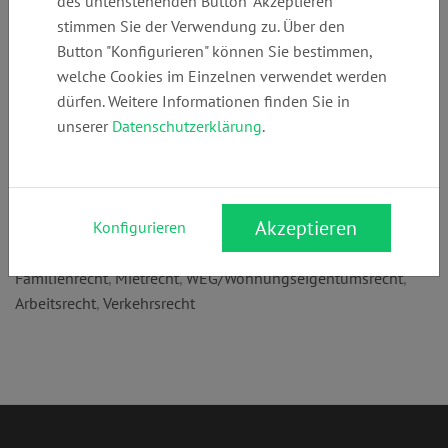
des untenstehenden Button "Akzeptieren"
+49 (0)
info@rechtsanw
www.rechtsanwa
stimmen Sie der Verwendung zu. Über den
2832974460
aelte-
elte-
Button "Konfigurieren" können Sie bestimmen,
vanstraelen.de
vanstraelen.de
welche Cookies im Einzelnen verwendet werden
dürfen. Weitere Informationen finden Sie in
unserer
Datenschutzerklärung
.
Anschrift:
Gelderner Str. 77
47623 Kevelaer
Akzeptieren
Konfigurieren
Rechtsgebiete:
Familienrecht
,
Mietrecht
,
WEG/Wohnungseigentumsrecht
,
Arbeitsrecht
,
Verkehrsrecht