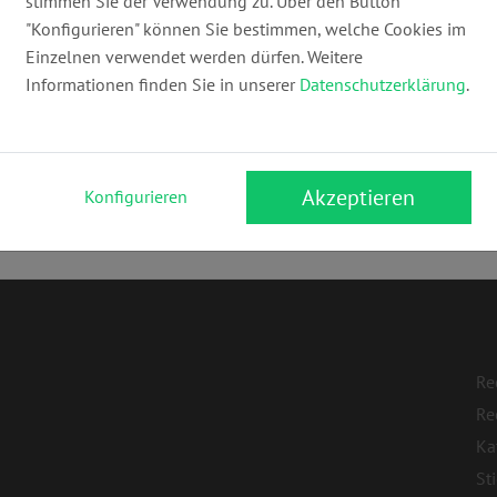
stimmen Sie der Verwendung zu. Über den Button
hamburg@vonhavefey.com
ww
"Konfigurieren" können Sie bestimmen, welche Cookies im
Einzelnen verwendet werden dürfen. Weitere
Informationen finden Sie in unserer
Datenschutzerklärung
.
Akzeptieren
Konfigurieren
Re
Re
Ka
St