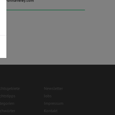
w.vonhavefey.com
chtsgebiete
Newsletter
chtstipps
Jobs
tegorien
Impressum
ichwörter
Kontakt