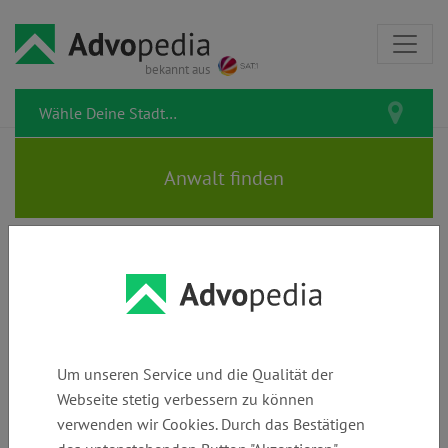
bekannt aus
v. FREYHOLD | Rechtsanwälte
Um unseren Service und die Qualität der
Webseite stetig verbessern zu können
Telefon:
E-Mail:
Webseite:
verwenden wir Cookies. Durch das Bestätigen
+49 (0)
post@rae-
www.rae-