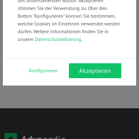
des untenstehenden Button "Akzeptieren"
421447098
vonfreyhold.de
vonfreyhold.de
stimmen Sie der Verwendung zu. Über den
Button "Konfigurieren" können Sie bestimmen,
welche Cookies im Einzelnen verwendet werden
Anschrift:
dürfen. Weitere Informationen finden Sie in
Mindener Str. 51
unserer
Datenschutzerklärung
.
28205 Bremen
Rechtsgebiete:
Zivilrecht
,
Arzthaftungsrecht
,
Ausländerrecht
,
Erbrecht
,
Akzeptieren
Konfigurieren
Internationales Recht
,
Familienrecht
,
Vertragsrecht