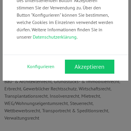
des untenstehenden Button "Akzeptieren"
+49 (0)
info@trentmann
www.trentmann.
stimmen Sie der Verwendung zu. Über den
421339470
.info
info
Button "Konfigurieren" können Sie bestimmen,
welche Cookies im Einzelnen verwendet werden
dürfen. Weitere Informationen finden Sie in
Anschrift:
unserer
Datenschutzerklärung
.
Obernstr. 39-43
28195 Bremen
Rechtsgebiete:
Akzeptieren
Konfigurieren
Arbeitsrecht
,
Bank- & Kapitalmarktrecht
,
Kapitalmarktrecht
,
Bau- & Architektenrecht
,
Grundstücks- & Immobilienrecht
,
Erbrecht
,
Gewerblicher Rechtsschutz
,
Wirtschaftsrecht
,
Transplantationsrecht
,
Insolvenzrecht
,
Mietrecht
,
WEG/Wohnungseigentumsrecht
,
Steuerrecht
,
Wettbewerbsrecht
,
Transportrecht & Speditionsrecht
,
Verwaltungsrecht