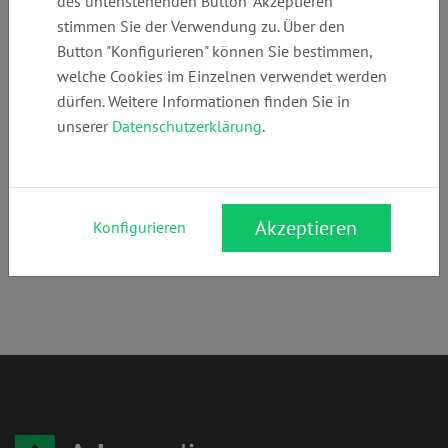
des untenstehenden Button "Akzeptieren"
+49 (0)
sonnen@kanzlei
www.kanzlei-
stimmen Sie der Verwendung zu. Über den
3025561596
-sonnen.de
sonnen.de
Button "Konfigurieren" können Sie bestimmen,
welche Cookies im Einzelnen verwendet werden
dürfen. Weitere Informationen finden Sie in
Anschrift:
unserer
Datenschutzerklärung
.
Hohenzollerndamm 10
10717 Berlin (Wilmersdorf)
Rechtsgebiete:
Akzeptieren
Konfigurieren
Sozialrecht
,
Sozialversicherungsrecht
,
Medizinrecht