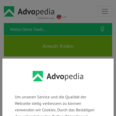
bekannt aus
SONNEN | Rechtsanwälte |
Fachanwältin für Sozialrecht
Um unseren Service und die Qualität der
Webseite stetig verbessern zu können
verwenden wir Cookies. Durch das Bestätigen
Telefon:
E-Mail:
Webseite: