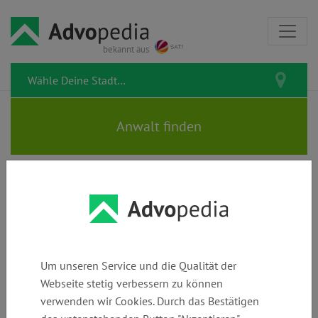
bekannt aus
SIMONS | Rechtsanwälte
Um unseren Service und die Qualität der
Webseite stetig verbessern zu können
Telefon:
E-Mail:
Webseite:
verwenden wir Cookies. Durch das Bestätigen
+49 (0)
simons@simons
www.simons-