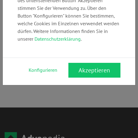
des untenstehenden Button "Akzeptieren"
893300730
-law.com
law.eu
stimmen Sie der Verwendung zu. Über den
Button "Konfigurieren" können Sie bestimmen,
welche Cookies im Einzelnen verwendet werden
Anschrift:
dürfen. Weitere Informationen finden Sie in
Martiusstr. 1
unserer
Datenschutzerklärung
.
80802 München
Rechtsgebiete:
Wirtschaftsrecht
,
Gewerblicher Rechtsschutz
,
Akzeptieren
Konfigurieren
Internationales Recht