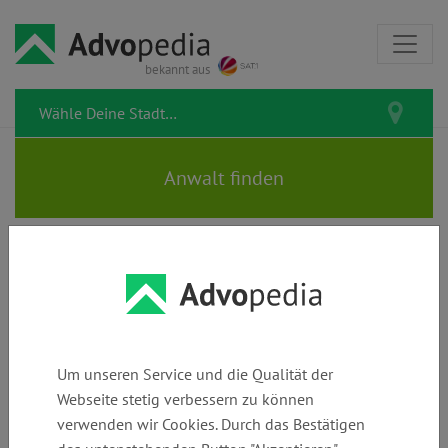
bekannt aus
SCHMID • PETERSEN • BECKER
| Rechtsanwälte | Fachanwälte
Um unseren Service und die Qualität der
Webseite stetig verbessern zu können
verwenden wir Cookies. Durch das Bestätigen
Telefon:
E-Mail:
Webseite: