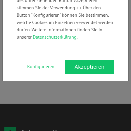
des untenstehenden Button "Akzeptieren"
+49 (0)
mail@kspp.de
www.kspp.de
stimmen Sie der Verwendung zu. Über den
8952031900
Button "Konfigurieren" können Sie bestimmen,
welche Cookies im Einzelnen verwendet werden
dürfen. Weitere Informationen finden Sie in
Anschrift:
unserer
Datenschutzerklärung
.
Leopoldstr. 19
80802 München
Rechtsgebiete:
Akzeptieren
Konfigurieren
Arbeitsrecht
,
Sozialrecht