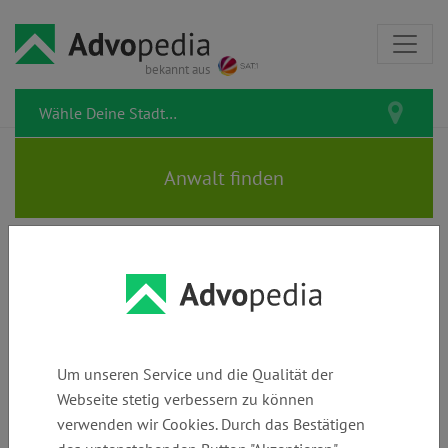
bekannt aus
RIEMANN | Rechtsanwältinnen |
Fachanwältin für Familienrecht
Um unseren Service und die Qualität der
Webseite stetig verbessern zu können
verwenden wir Cookies. Durch das Bestätigen
Telefon:
E-Mail:
Webseite: