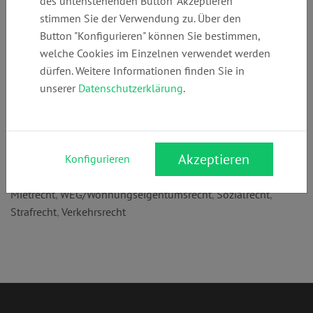
des untenstehenden Button "Akzeptieren"
+49 (0)
info@law-
www.anwaltskan
stimmen Sie der Verwendung zu. Über den
2364935192
riemann.de
zlei-riemann.de
Button "Konfigurieren" können Sie bestimmen,
welche Cookies im Einzelnen verwendet werden
dürfen. Weitere Informationen finden Sie in
Anschrift:
unserer
Datenschutzerklärung
.
Rochfordstr. 35
45721 Haltern am See
Rechtsgebiete:
Akzeptieren
Konfigurieren
Familienrecht
,
Erbrecht
,
Arbeitsrecht
,
Betreuungsrecht
,
Mietrecht
,
WEG/Wohnungseigentumsrecht
,
Sozialrecht
,
Strafrecht
,
Verkehrsrecht