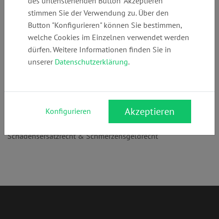
des untenstehenden Button "Akzeptieren"
+49 (0)
mail@rechtsanw
www.rechtsanwa
stimmen Sie der Verwendung zu. Über den
3518105270
alt-doering.de
lt-doering.de
Button "Konfigurieren" können Sie bestimmen,
welche Cookies im Einzelnen verwendet werden
dürfen. Weitere Informationen finden Sie in
Anschrift:
unserer
Datenschutzerklärung
.
Am Jacobstein 32
01445 Radebeul
Rechtsgebiete:
Akzeptieren
Konfigurieren
Verkehrsrecht
,
Polizeirecht & Ordnungsrecht
,
Arbeitsrecht
,
Schadensersatzrecht & Schmerzensgeldrecht