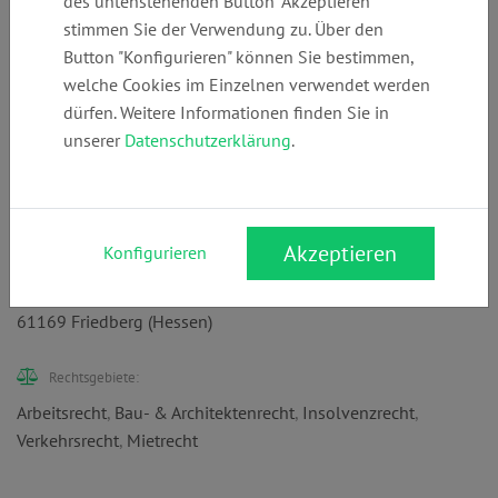
des untenstehenden Button "Akzeptieren"
stimmen Sie der Verwendung zu. Über den
Button "Konfigurieren" können Sie bestimmen,
welche Cookies im Einzelnen verwendet werden
Telefon:
E-Mail:
Webseite:
dürfen. Weitere Informationen finden Sie in
+49 (0)
kanzlei@rechtsa
rechtsanwalt-
unserer
Datenschutzerklärung
.
60311620236
nwalt-
brasche.de
brasche.de
Akzeptieren
Konfigurieren
Anschrift:
Pfingstweide 14
61169 Friedberg (Hessen)
Rechtsgebiete:
Arbeitsrecht
,
Bau- & Architektenrecht
,
Insolvenzrecht
,
Verkehrsrecht
,
Mietrecht