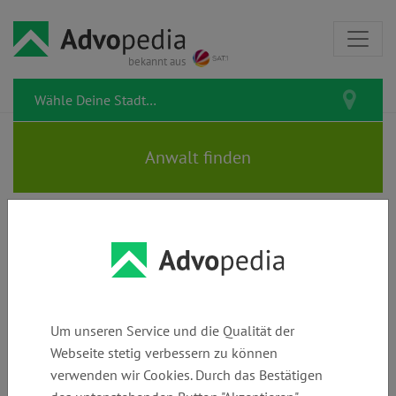
bekannt aus
Rechtsanwalt ULRICH
BRASCHE | Fachanwalt für
Arbeits-, Bau- &
Um unseren Service und die Qualität der
Architektenrecht |
Webseite stetig verbessern zu können
verwenden wir Cookies. Durch das Bestätigen
Insolvenzverwalter