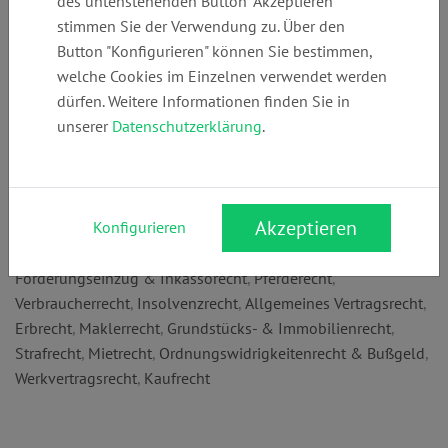
des untenstehenden Button "Akzeptieren"
+49 (0)
mail@rechtsrat.
www.rechtsrat.d
stimmen Sie der Verwendung zu. Über den
7121550055
de
e
Button "Konfigurieren" können Sie bestimmen,
welche Cookies im Einzelnen verwendet werden
dürfen. Weitere Informationen finden Sie in
Anschrift:
unserer
Datenschutzerklärung
.
Steinachstr. 66
72770 Reutlingen
Rechtsgebiete:
Akzeptieren
Konfigurieren
Arbeitsrecht
,
Bau- & Architektenrecht
,
Familienrecht
,
Forderungseinzug & Inkassorecht
,
Pferderecht
,
Verbraucherrecht
,
Insolvenzrecht
,
Allgemeines Vertragsrecht
,
Erbrecht
,
Maklerrecht
,
Grundstücks- & Immobilienrecht
,
Strafrecht
,
Mietrecht
,
Ordnungswidrigkeitenrecht & Bußgeld
,
Werkvertragsrecht
,
Kaufrecht