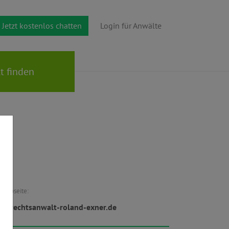
Jetzt kostenlos chatten
Login für Anwälte
Webseite:
w.rechtsanwalt-roland-exner.de