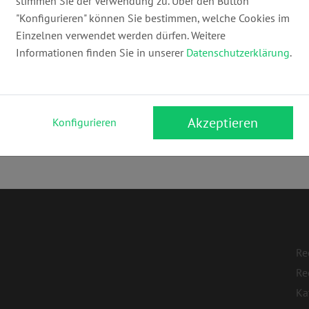
stimmen Sie der Verwendung zu. Über den Button
"Konfigurieren" können Sie bestimmen, welche Cookies im
Einzelnen verwendet werden dürfen. Weitere
Informationen finden Sie in unserer
Datenschutzerklärung
.
Akzeptieren
Konfigurieren
Re
Re
Ka