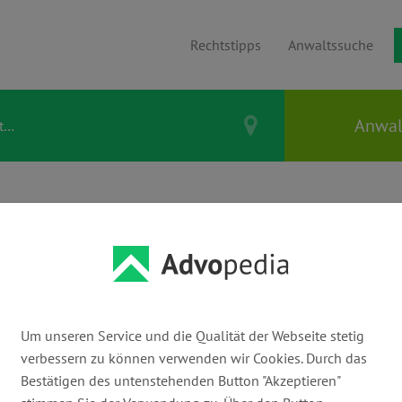
Rechtstipps
Anwaltssuche
LAND EXNER
Um unseren Service und die Qualität der Webseite stetig
E-Mail:
verbessern zu können verwenden wir Cookies. Durch das
post@rechtsanwalt-roland-exner.de
ww
Bestätigen des untenstehenden Button "Akzeptieren"