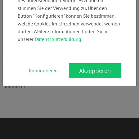
des untenstehenden Button "Akzeptieren"
+49 (0)
ra@rechtsanwal
www.rechtsanwa
stimmen Sie der Verwendung zu. Über den
74723516
t-rhein.de
lt-rhein.de
Button "Konfigurieren" können Sie bestimmen,
welche Cookies im Einzelnen verwendet werden
dürfen. Weitere Informationen finden Sie in
Anschrift:
unserer
Datenschutzerklärung
.
Königstr. 50
72108 Rottenburg am Neckar
Rechtsgebiete:
Akzeptieren
Konfigurieren
Familienrecht
,
Arbeitsrecht
,
Mietrecht
,
Erbrecht
,
Verkehrsrecht
,
Kaufrecht