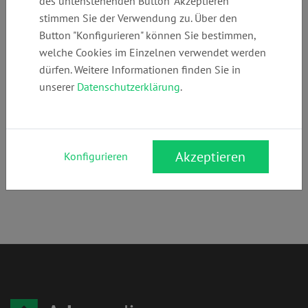
des untenstehenden Button "Akzeptieren"
+49 (0)
kanzlei@pranne
www.pranner.co
stimmen Sie der Verwendung zu. Über den
34522617610
r.com
m
Button "Konfigurieren" können Sie bestimmen,
welche Cookies im Einzelnen verwendet werden
dürfen. Weitere Informationen finden Sie in
Anschrift:
unserer
Datenschutzerklärung
.
Fritz-Hoffmann-Str. 20
06116 Halle (Saale)
Rechtsgebiete:
Akzeptieren
Konfigurieren
Steuerrecht
,
Arbeitsrecht
,
Mietrecht
,
Familienrecht
,
Erbrecht