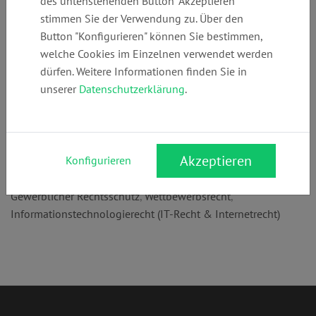
des untenstehenden Button "Akzeptieren"
+49 (0)
mail@giel-
www.giel-
stimmen Sie der Verwendung zu. Über den
6071928135
rechtsanwalt.de
rechtsanwalt.de
Button "Konfigurieren" können Sie bestimmen,
welche Cookies im Einzelnen verwendet werden
dürfen. Weitere Informationen finden Sie in
Anschrift:
unserer
Datenschutzerklärung
.
Lagerstr. 11 A
64807 Dieburg
Rechtsgebiete:
Akzeptieren
Konfigurieren
Datenschutzrecht
,
Verbraucherrecht
,
Markenrecht
,
Gewerblicher Rechtsschutz
,
Wettbewerbsrecht
,
Informationstechnologierecht (IT-Recht & Internetrecht)