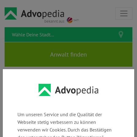
bekannt aus
Rechtsanwalt MARC OLIVER
GIEL | Fachanwalt für IT-Recht
Um unseren Service und die Qualität der
Webseite stetig verbessern zu können
verwenden wir Cookies. Durch das Bestätigen
Telefon:
E-Mail:
Webseite: