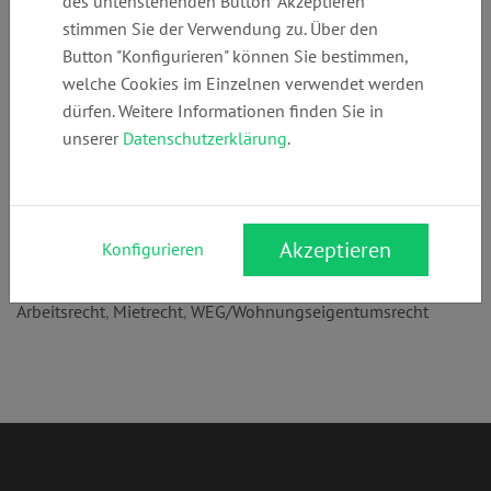
des untenstehenden Button "Akzeptieren"
Telefon:
E-Mail:
Webseite:
stimmen Sie der Verwendung zu. Über den
+49 (0) 221 995
info@ramiddel.d
https://ramiddel
Button "Konfigurieren" können Sie bestimmen,
787 20
e
.de
welche Cookies im Einzelnen verwendet werden
dürfen. Weitere Informationen finden Sie in
unserer
Datenschutzerklärung
.
Anschrift:
Hohenzollernring 58
50672 Köln
Akzeptieren
Konfigurieren
Rechtsgebiete:
Arbeitsrecht
,
Mietrecht
,
WEG/Wohnungseigentumsrecht