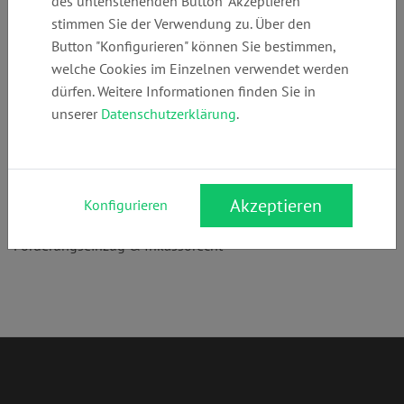
des untenstehenden Button "Akzeptieren"
89918746
alt-jobst.de
lt-jobst.de
stimmen Sie der Verwendung zu. Über den
Button "Konfigurieren" können Sie bestimmen,
welche Cookies im Einzelnen verwendet werden
Anschrift:
dürfen. Weitere Informationen finden Sie in
Margaritenweg 19
unserer
Datenschutzerklärung
.
85551 Kirchheim b. München
Rechtsgebiete:
Mietrecht
,
Bau- & Architektenrecht
,
Akzeptieren
Konfigurieren
WEG/Wohnungseigentumsrecht
,
Verkehrsrecht
,
Forderungseinzug & Inkassorecht