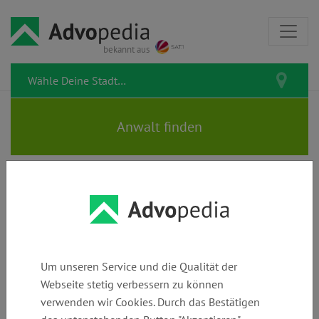
bekannt aus
Rechtsanwalt JÜRGEN JOBST
Um unseren Service und die Qualität der
Webseite stetig verbessern zu können
Telefon:
E-Mail:
Webseite:
verwenden wir Cookies. Durch das Bestätigen
+49 (0)
info@rechtsanw
www.rechtsanwa