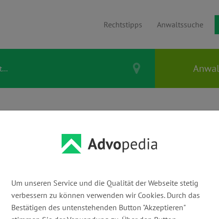
Rechtstipps
Anwaltssuche
CHEN SCHMEING
Um unseren Service und die Qualität der Webseite stetig
E-Mail:
verbessern zu können verwenden wir Cookies. Durch das
rechtsanwalt@arbeitsrecht-dormagen.de
ww
Bestätigen des untenstehenden Button "Akzeptieren"