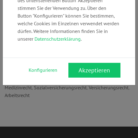
des untenstehenden Button "Akzeptieren"
Telefon:
E-Mail:
Webseite:
stimmen Sie der Verwendung zu. Über den
+49 (0)
Post@ra-
www.ra-
Button "Konfigurieren" können Sie bestimmen,
211176880
francke.de
francke.de
welche Cookies im Einzelnen verwendet werden
dürfen. Weitere Informationen finden Sie in
unserer
Datenschutzerklärung
.
Anschrift:
Homberger Str. 5
40474 Düsseldorf
Akzeptieren
Konfigurieren
Rechtsgebiete:
Medizinrecht
,
Sozialversicherungsrecht
,
Versicherungsrecht
,
Arbeitsrecht