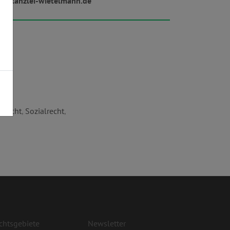
w.kanzlei-wietelmann.de
afrecht
,
Sozialrecht
,
chtsgebiete
Newsletter