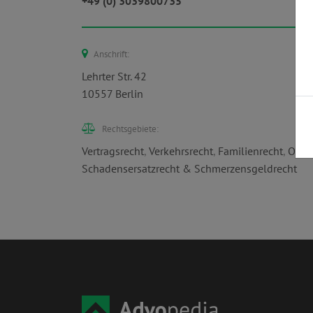
+49 (0) 3039800735
Anschrift:
Lehrter Str. 42
10557 Berlin
Rechtsgebiete:
Vertragsrecht
,
Verkehrsrecht
,
Familienrecht
,
Ordn
Schadensersatzrecht & Schmerzensgeldrecht