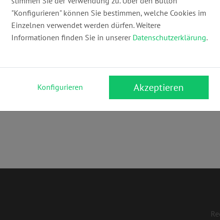
stimmen Sie der Verwendung zu. Über den Button
info@kanzlei-wietelmann.de
ww
"Konfigurieren" können Sie bestimmen, welche Cookies im
Einzelnen verwendet werden dürfen. Weitere
Informationen finden Sie in unserer
Datenschutzerklärung
.
Akzeptieren
Konfigurieren
ungswidrigkeitenrecht & Bußgeld
,
Verkehrsrecht
,
Arbeitsrecht
,
Str
Re