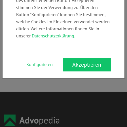
des untenstehenden Button "Akzeptieren"
236192550
stimmen Sie der Verwendung zu. Über den
Button "Konfigurieren" können Sie bestimmen,
welche Cookies im Einzelnen verwendet werden
Anschrift:
dürfen. Weitere Informationen finden Sie in
Königswall 28
unserer
Datenschutzerklärung
.
45657 Recklinghausen
Rechtsgebiete:
Arbeitsrecht
,
Wirtschaftsrecht
,
Kapitalmarktrecht
,
Steuerrecht
Akzeptieren
Konfigurieren