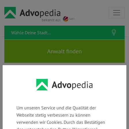
bekannt aus
Rechtsanwalt HAUKE MAACK
Um unseren Service und die Qualität der
Webseite stetig verbessern zu können
Telefon:
E-Mail:
Webseite:
verwenden wir Cookies. Durch das Bestätigen
+49 (0)
post@juria.de
www.juria.de