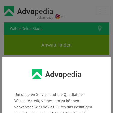
bekannt aus
Rechtsanwalt HAKAN YILMAZ |
Fachanwalt für Strafrecht
Um unseren Service und die Qualität der
Webseite stetig verbessern zu können
verwenden wir Cookies. Durch das Bestätigen
Telefon:
E-Mail:
Webseite: