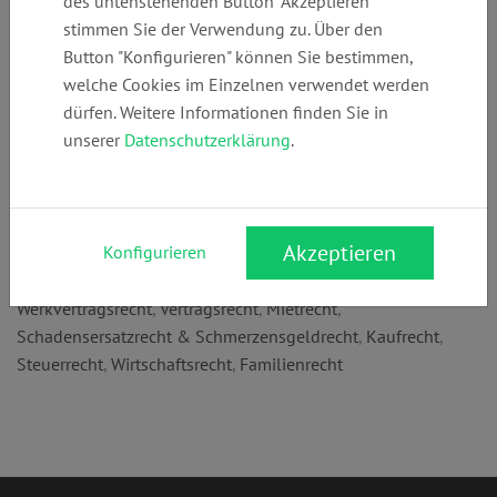
des untenstehenden Button "Akzeptieren"
+49 (0)
info@dortmund
www.dortmund-
stimmen Sie der Verwendung zu. Über den
23195651782
-rae.de
rae.de
Button "Konfigurieren" können Sie bestimmen,
welche Cookies im Einzelnen verwendet werden
dürfen. Weitere Informationen finden Sie in
Anschrift:
unserer
Datenschutzerklärung
.
Gerichtsstr. 13
44135 Dortmund
Rechtsgebiete:
Akzeptieren
Konfigurieren
Strafrecht
,
Verkehrsrecht
,
Arbeitsrecht
,
Zivilrecht
,
Werkvertragsrecht
,
Vertragsrecht
,
Mietrecht
,
Schadensersatzrecht & Schmerzensgeldrecht
,
Kaufrecht
,
Steuerrecht
,
Wirtschaftsrecht
,
Familienrecht