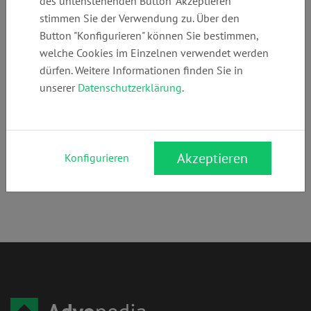
des untenstehenden Button "Akzeptieren"
6227890365
@ra-heyne.de
heyne.de
stimmen Sie der Verwendung zu. Über den
Button "Konfigurieren" können Sie bestimmen,
welche Cookies im Einzelnen verwendet werden
Anschrift:
dürfen. Weitere Informationen finden Sie in
Schillerstr. 1
unserer
Datenschutzerklärung
.
69190 Walldorf
Rechtsgebiete:
Familienrecht
,
Arbeitsrecht
,
Verkehrsrecht
,
Mietrecht
,
Akzeptieren
Konfigurieren
Vertragsrecht
,
Forderungseinzug & Inkassorecht
,
Erbrecht