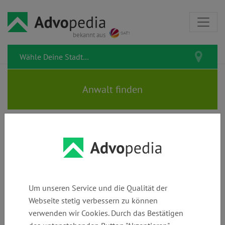
bekannt aus
Rechtsanwalt FRANK HEYNE
Um unseren Service und die Qualität der
Webseite stetig verbessern zu können
Telefon:
E-Mail:
Webseite:
verwenden wir Cookies. Durch das Bestätigen
+49 (0)
anwaltskanzlei
www.ra-